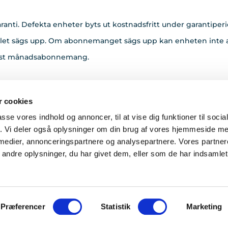
anti. Defekta enheter byts ut kostnadsfritt under garantipe
talet sägs upp. Om abonnemanget sägs upp kan enheten inte
fast månadsabonnemang.
 cookies
rvice dygnet runt, 365 dagar om året, dvs. installation av GPS-
passe vores indhold og annoncer, til at vise dig funktioner til soci
om omfattar abonnemanget programuppdateringar för GPS-en
fik. Vi deler også oplysninger om din brug af vores hjemmeside m
 medier, annonceringspartnere og analysepartnere. Vores partne
ndre oplysninger, du har givet dem, eller som de har indsamlet 
Præferencer
Statistik
Marketing