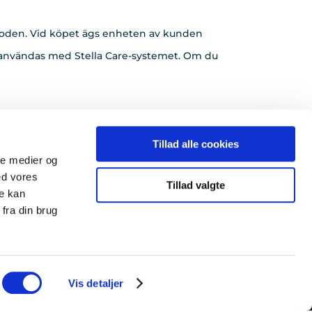
rioden. Vid köpet ägs enheten av kunden
 användas med Stella Care-systemet. Om du
enheter, ställa in telefoner för spårning,
Tillad alle cookies
ale medier og
heter.
ed vores
Tillad valgte
re kan
fra din brug
Vis detaljer