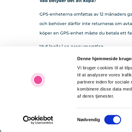
Vad betyder det att köpa?
GPS-enheterna omfattas av 12 månaders gar
och behöver därför inte returneras om av
köper en GPS-enhet måste du betala ett 
Vad ingår i en prenumeration
Denne hjemmeside bruger
Ett abonnemang inkluderar simkort/e-sim, se
Vi bruger cookies til at til
webbinloggningar, geofence osv. Dessut
til at analysere vores tra
partnere inden for sociale
Priserna är DKK exkl. moms
kombinere disse data med a
af deres tjenester.
Samtykkevalg
Nødvendig