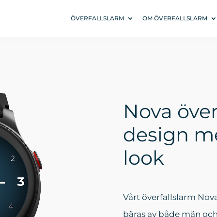
ÖVERFALLSLARM
OM ÖVERFALLSLARM
Nova överf
design me
look
Vårt överfallslarm Nova
bäras av både män och