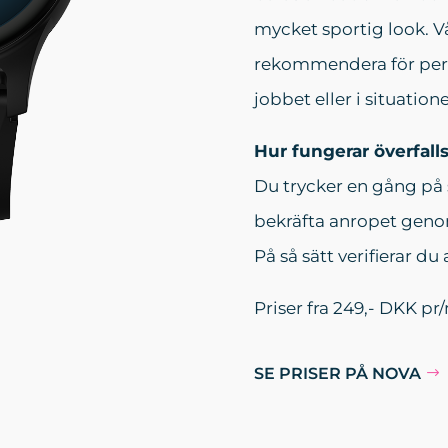
mycket sportig look. Vå
rekommendera för perso
jobbet eller i situatio
Hur fungerar överfall
Du trycker en gång på 
bekräfta anropet genom
På så sätt verifierar d
Priser fra 249,- DKK p
SE PRISER PÅ NOVA